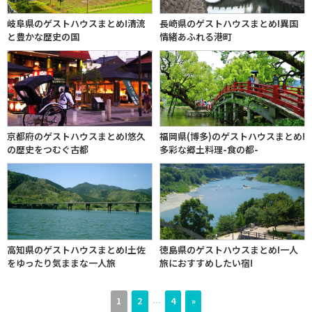
岐阜県のゲストハウスまとめ!清流
長崎県のゲストハウスまとめ!異国
と豊かな歴史の国
情緒あふれる港町
京都府のゲストハウスまとめ!悠久
福岡県(博多)のゲストハウスまとめ!
の歴史をつむぐ古都
多彩な郷土料理-食の都-
高知県のゲストハウスまとめ!土佐
徳島県のゲストハウスまとめ!一人
をゆったり気ままな一人旅
旅におすすめしたい宿!
1
2
4
»
…