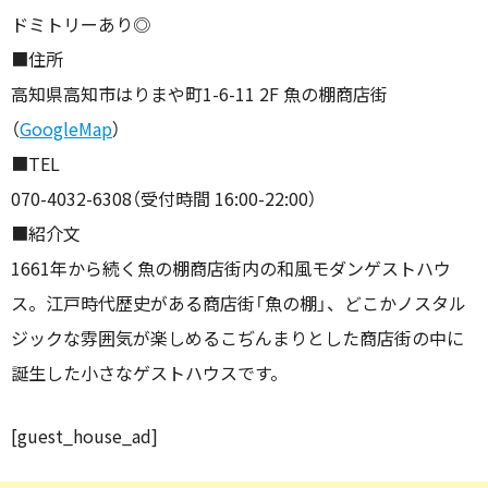
ドミトリーあり◎
■住所
高知県高知市はりまや町1-6-11 2F 魚の棚商店街
（
GoogleMap
）
■TEL
070-4032-6308（受付時間 16:00-22:00）
■紹介文
1661年から続く魚の棚商店街内の和風モダンゲストハウ
ス。江戸時代歴史がある商店街「魚の棚」、どこかノスタル
ジックな雰囲気が楽しめるこぢんまりとした商店街の中に
誕生した小さなゲストハウスです。
[guest_house_ad]