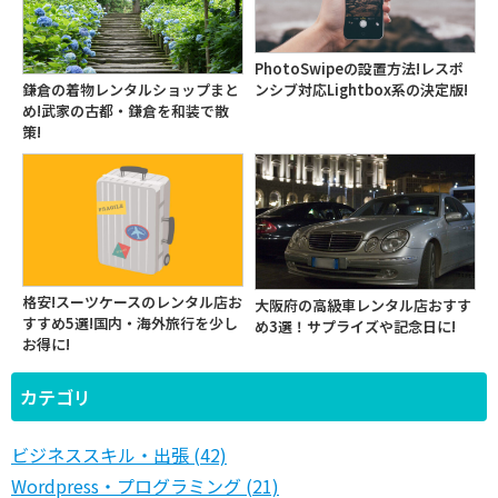
PhotoSwipeの設置方法!レスポ
鎌倉の着物レンタルショップまと
ンシブ対応Lightbox系の決定版!
め!武家の古都・鎌倉を和装で散
策!
格安!スーツケースのレンタル店お
大阪府の高級車レンタル店おすす
すすめ5選!国内・海外旅行を少し
め3選！サプライズや記念日に!
お得に!
カテゴリ
ビジネススキル・出張 (42)
Wordpress・プログラミング (21)