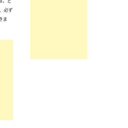
は、ど
、必ず
きま