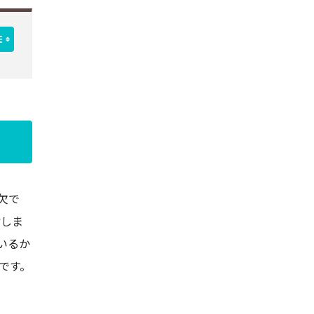
欠で
指しま
いるか
です。