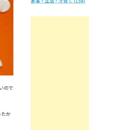
家事・生活・子育て (154)
いので
ったか