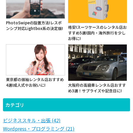
PhotoSwipeの設置方法!レスポ
格安!スーツケースのレンタル店お
ンシブ対応Lightbox系の決定版!
すすめ5選!国内・海外旅行を少し
お得に!
東京都の振袖レンタル店おすすめ
大阪府の高級車レンタル店おすす
4選!成人式やお祝いに!
め3選！サプライズや記念日に!
カテゴリ
ビジネススキル・出張 (42)
Wordpress・プログラミング (21)