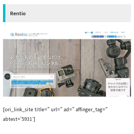
Rentio
[ori_link_site title=” url=” ad=” affinger_tag=”
abtest=’5931′]